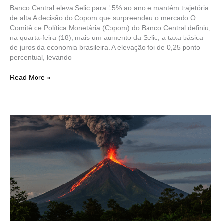
Banco Central eleva Selic para 15% ao ano e mantém trajetória
de alta A decisão do Copom que surpreendeu o mercado O
Comitê de Política Monetária (Copom) do Banco Central definiu,
na quarta-feira (18), mais um aumento da Selic, a taxa básica
de juros da economia brasileira. A elevação foi de 0,25 ponto
percentual, levando
Read More »
Vulcão
na
Indonésia
entra
em
erupção
e
lança
coluna
de
cinzas