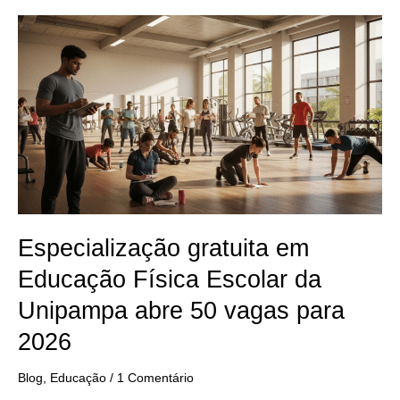
Especialização
gratuita
em
Educação
Física
Escolar
da
Unipampa
abre
50
vagas
para
2026
Especialização gratuita em
Educação Física Escolar da
Unipampa abre 50 vagas para
2026
Blog
,
Educação
/
1 Comentário