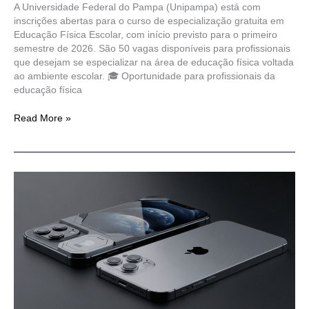
A Universidade Federal do Pampa (Unipampa) está com
inscrições abertas para o curso de especialização gratuita em
Educação Física Escolar, com início previsto para o primeiro
semestre de 2026. São 50 vagas disponíveis para profissionais
que desejam se especializar na área de educação física voltada
ao ambiente escolar. 🎓 Oportunidade para profissionais da
educação física
Read More »
iPhone
em
2025
–
Tudo
o
que
você
precisa
saber