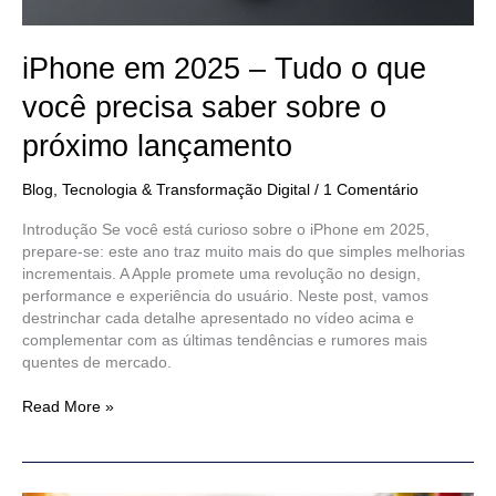
sobre
o
próximo
iPhone em 2025 – Tudo o que
lançamento
você precisa saber sobre o
próximo lançamento
Blog
,
Tecnologia & Transformação Digital
/
1 Comentário
Introdução Se você está curioso sobre o iPhone em 2025,
prepare-se: este ano traz muito mais do que simples melhorias
incrementais. A Apple promete uma revolução no design,
performance e experiência do usuário. Neste post, vamos
destrinchar cada detalhe apresentado no vídeo acima e
complementar com as últimas tendências e rumores mais
quentes de mercado.
Read More »