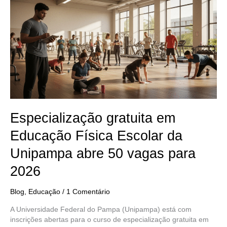
gratuita
em
Educação
Física
Escolar
da
Unipampa
abre
50
vagas
para
2026
Especialização gratuita em
Educação Física Escolar da
Unipampa abre 50 vagas para
2026
Blog
,
Educação
/
1 Comentário
A Universidade Federal do Pampa (Unipampa) está com
inscrições abertas para o curso de especialização gratuita em