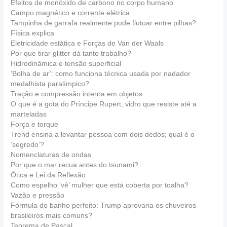
Efeitos de monóxido de carbono no corpo humano
Campo magnético e corrente elétrica
Tampinha de garrafa realmente pode flutuar entre pilhas?
Física explica
Eletricidade estática e Forças de Van der Waals
Por que tirar glitter dá tanto trabalho?
Hidrodinâmica e tensão superficial
‘Bolha de ar’: como funciona técnica usada por nadador
medalhista paralímpico?
Tração e compressão interna em objetos
O que é a gota do Príncipe Rupert, vidro que resiste até a
marteladas
Força e torque
Trend ensina a levantar pessoa com dois dedos; qual é o
‘segredo’?
Nomenclaturas de ondas
Por que o mar recua antes do tsunami?
Ótica e Lei da Reflexão
Como espelho ‘vê’ mulher que está coberta por toalha?
Vazão e pressão
Fórmula do banho perfeito: Trump aprovaria os chuveiros
brasileiros mais comuns?
Teorema de Pascal