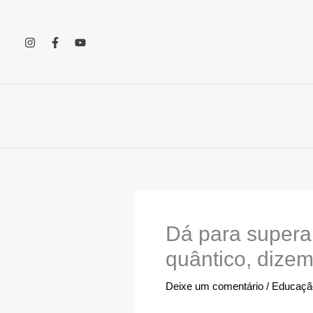
Ir
para
o
conteúdo
Dá para supera
quântico, dizem
Deixe um comentário
/
Educação