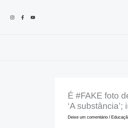
Ir
para
o
conteúdo
É #FAKE foto de
‘A substância’;
Deixe um comentário
/
Educação