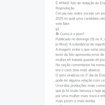
É #FAKE foto de redação do Enem 
Reprodução
Circula nas redes sociais um 
2025 no qual uma candidata cito
selo fake
g1
🛑 Como é o post?
Publicado no domingo (9) no X, 
[o filme] ‘A substância’ de reper
A imagem exibe o que seria uma
texto da foto apresenta erros de
mulher eh tratada quando eh jov
Na seção comentários há mensag
era o caso (leia mais abaixo).
O post viralizou no 1º dia do E
pode ter alguma relação com cer
Uma das produções mais comenta
que já foi muito famosa e hoje 
por uma mulher mais nova e ent
mais jovem e mais bonita.