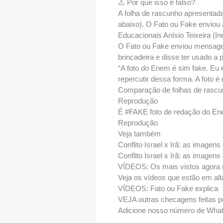
⚠️ Por que isso é falso?
A folha de rascunho apresentada
abaixo). O Fato ou Fake enviou 
Educacionais Anísio Teixeira (I
O Fato ou Fake enviou mensagem
brincadeira e disse ter usado a 
“A foto do Enem é sim fake. Eu
repercutir dessa forma. A foto 
Comparação de folhas de rascu
Reprodução
É #FAKE foto de redação do Enem 
Reprodução
Veja também
Conflito Israel x Irã: as imagen
Conflito Israel x Irã: as imagen
VÍDEOS: Os mais vistos agora 
Veja os vídeos que estão em alt
VÍDEOS: Fato ou Fake explica
VEJA outras checagens feitas 
Adicione nosso número de What