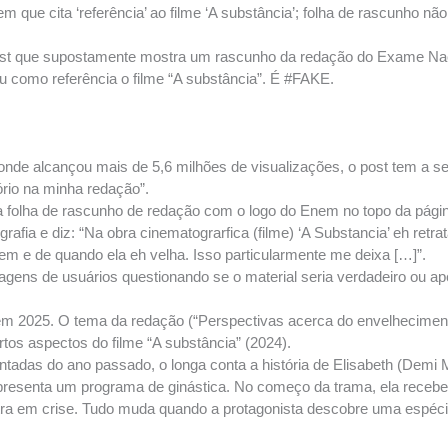
que cita ‘referência’ ao filme ‘A substância’; folha de rascunho não
post que supostamente mostra um rascunho da redação do Exame Na
u como referência o filme “A substância”. É #FAKE.
onde alcançou mais de 5,6 milhões de visualizações, o post tem a se
tório na minha redação”.
 folha de rascunho de redação com o logo do Enem no topo da págin
 grafia e diz: “Na obra cinematograrfica (filme) ‘A Substancia’ eh r
em e de quando ela eh velha. Isso particularmente me deixa […]”.
ens de usuários questionando se o material seria verdadeiro ou a
nem 2025. O tema da redação (“Perspectivas acerca do envelheciment
tos aspectos do filme “A substância” (2024).
das do ano passado, o longa conta a história de Elisabeth (Demi M
apresenta um programa de ginástica. No começo da trama, ela recebe 
ra em crise. Tudo muda quando a protagonista descobre uma espécie