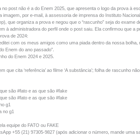
 no post não é a do Enem 2025, que apresenta o logo da prova à esq
a imagem, por e-mail, à assessoria de imprensa do Instituto Nacion
nep), que organiza a prova e negou que o “rascunho” seja do exame d
 à administradora do perfil onde o post saiu. Ela confirmou que a
prova de 2024:
 editei com os meus amigos como uma piada dentro da nossa bolha, m
é do Enem do ano passado”.
nho do Enem 2024 e 2025.
que cita ‘referência’ ao filme ‘A substância’; folha de rascunho não
s que são #fato e as que são #fake
s que são #fato e as que são #fake
no g1
a no g1
pela equipe do FATO ou FAKE
sApp +55 (21) 97305-9827 (após adicionar o número, mande uma sau