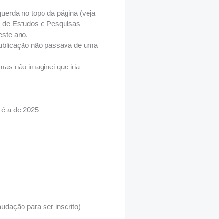
uerda no topo da página (veja
al de Estudos e Pesquisas
este ano.
 publicação não passava de uma
as não imaginei que iria
 é a de 2025
dação para ser inscrito)