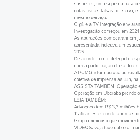
suspeitos, um esquema para des
notas fiscais falsas por serviç
mesmo serviço.
O g1 e a TV Integração enviara
Investigação começou em 2024
As apurações começaram em julh
apresentada indicava um esquem
2025.
De acordo com o delegado respon
com a participação direta do ex
A PCMG informou que os resultad
coletiva de imprensa às 11h, na
ASSISTA TAMBÉM: Operação em
Operação em Uberaba prende oi
LEIA TAMBÉM:
Advogado tem R$ 3,3 milhões b
Traficantes esconderam mais d
Grupo criminoso que movimento
VÍDEOS: veja tudo sobre o Triân