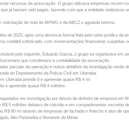
viar recursos da associação. O grupo utilizava empresas recém-cons
os que já haviam sido pagos, fazendo com que a entidade realizass
m solicitação de nota do MPMG e da ABCZ e aguarda retorno.
o de 2025, após uma denúncia formal feita pelo setor jurídico da 
a contábil sofisticado, com movimentações financeiras suspeitas oc
sável pelo inquérito, Eduardo Garcia, o grupo se organizava em um ‘
-funcionário que coordenava a contabilidade da associação.
os parciais da operação e outros detalhes da investigação serão d
 sede do Departamento da Polícia Civil em Uberaba.
 Uberaba prende 8 e apreende quase R$ 4 mi
to e apreende quase R$ 4 milhões
loqueados em investigação por desvio de dinheiro de empresa em 
e R$ 5 milhões debaixo de colchão e em compartimentos secretos 
u R$ 80 mi através de empresas de fachada e fintechs é alvo de 
gulo, Alto Paranaíba e Noroeste de Minas