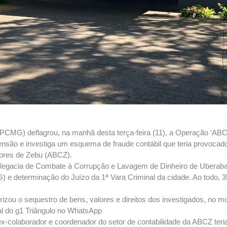
s (PCMG) deflagrou, na manhã desta terça-feira (11), a Operação ‘A
são e investiga um esquema de fraude contábil que teria provocado 
dores de Zebu (ABCZ).
legacia de Combate à Corrupção e Lavagem de Dinheiro de Uberaba,
e determinação do Juízo da 1ª Vara Criminal da cidade. Ao todo, 35 
izou o sequestro de bens, valores e direitos dos investigados, no mo
al do g1 Triângulo no WhatsApp
-colaborador e coordenador do setor de contabilidade da ABCZ teria 