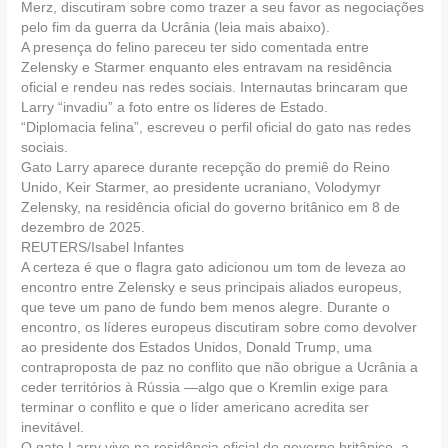
Merz, discutiram sobre como trazer a seu favor as negociações
pelo fim da guerra da Ucrânia (leia mais abaixo).
A presença do felino pareceu ter sido comentada entre
Zelensky e Starmer enquanto eles entravam na residência
oficial e rendeu nas redes sociais. Internautas brincaram que
Larry “invadiu” a foto entre os líderes de Estado.
“Diplomacia felina”, escreveu o perfil oficial do gato nas redes
sociais.
Gato Larry aparece durante recepção do premiê do Reino
Unido, Keir Starmer, ao presidente ucraniano, Volodymyr
Zelensky, na residência oficial do governo britânico em 8 de
dezembro de 2025.
REUTERS/Isabel Infantes
A certeza é que o flagra gato adicionou um tom de leveza ao
encontro entre Zelensky e seus principais aliados europeus,
que teve um pano de fundo bem menos alegre. Durante o
encontro, os líderes europeus discutiram sobre como devolver
ao presidente dos Estados Unidos, Donald Trump, uma
contraproposta de paz no conflito que não obrigue a Ucrânia a
ceder territórios à Rússia —algo que o Kremlin exige para
terminar o conflito e que o líder americano acredita ser
inevitável.
O gato Larry vive na residência oficial do governo britânico, a