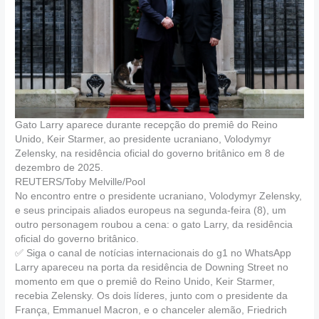
Gato Larry aparece durante recepção do premiê do Reino
Unido, Keir Starmer, ao presidente ucraniano, Volodymyr
Zelensky, na residência oficial do governo britânico em 8 de
dezembro de 2025.
REUTERS/Toby Melville/Pool
No encontro entre o presidente ucraniano, Volodymyr Zelensky,
e seus principais aliados europeus na segunda-feira (8), um
outro personagem roubou a cena: o gato Larry, da residência
oficial do governo britânico.
✅ Siga o canal de notícias internacionais do g1 no WhatsApp
Larry apareceu na porta da residência de Downing Street no
momento em que o premiê do Reino Unido, Keir Starmer,
recebia Zelensky. Os dois líderes, junto com o presidente da
França, Emmanuel Macron, e o chanceler alemão, Friedrich