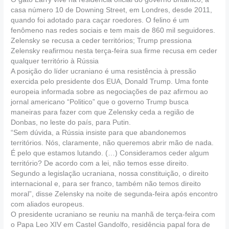
casa número 10 de Downing Street, em Londres, desde 2011,
quando foi adotado para caçar roedores. O felino é um
fenômeno nas redes sociais e tem mais de 860 mil seguidores.
Zelensky se recusa a ceder territórios; Trump pressiona
Zelensky reafirmou nesta terça-feira sua firme recusa em ceder
qualquer território à Rússia
A posição do líder ucraniano é uma resistência à pressão
exercida pelo presidente dos EUA, Donald Trump. Uma fonte
europeia informada sobre as negociações de paz afirmou ao
jornal americano “Politico” que o governo Trump busca
maneiras para fazer com que Zelensky ceda a região de
Donbas, no leste do país, para Putin.
“Sem dúvida, a Rússia insiste para que abandonemos
territórios. Nós, claramente, não queremos abrir mão de nada.
É pelo que estamos lutando. (…) Consideramos ceder algum
território? De acordo com a lei, não temos esse direito.
Segundo a legislação ucraniana, nossa constituição, o direito
internacional e, para ser franco, também não temos direito
moral”, disse Zelensky na noite de segunda-feira após encontro
com aliados europeus.
O presidente ucraniano se reuniu na manhã de terça-feira com
o Papa Leo XIV em Castel Gandolfo, residência papal fora de