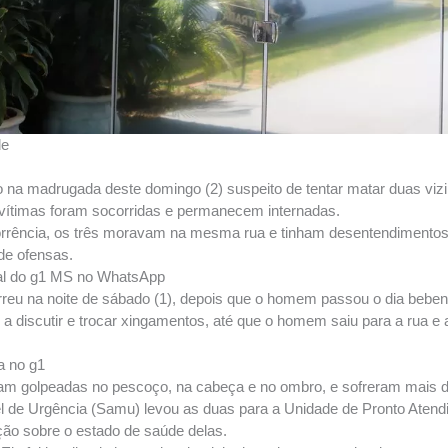
de
na madrugada deste domingo (2) suspeito de tentar matar duas vizin
ítimas foram socorridas e permanecem internadas.
orrência, os três moravam na mesma rua e tinham desentendimentos
 de ofensas.
nal do g1 MS no WhatsApp
rreu na noite de sábado (1), depois que o homem passou o dia beben
m a discutir e trocar xingamentos, até que o homem saiu para a rua 
a no g1
ram golpeadas no pescoço, na cabeça e no ombro, e sofreram mais de
 de Urgência (Samu) levou as duas para a Unidade de Pronto Atend
ção sobre o estado de saúde delas.