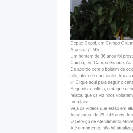
Depac-Cepol, em Campo Gran
Arquivo g1 MS
Um homem de 36 anos foi preso 
Caiobá, em Campo Grande. As v
De acordo com o boletim de oc
alto, além de constantes trocas
✅ Clique aqui para seguir o ca
Segundo a polícia, o ataque oco
relatou que os vizinhos voltara
uma faca.
Veja os vídeos que estão em alt
As vítimas, de 29 e 46 anos, fo
O Serviço de Atendimento Móvel
Até o momento, não há atualiza