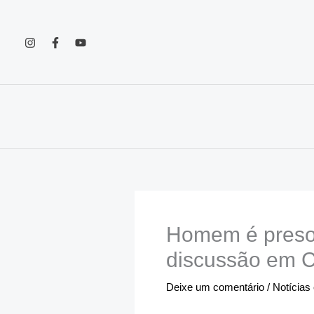
Ir
para
o
conteúdo
Homem é preso 
discussão em 
Deixe um comentário
/
Notícias