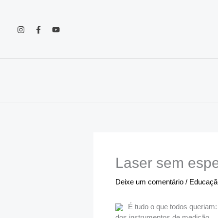
Ir
para
o
conteúdo
Laser sem espe
Deixe um comentário
/
Educação
É tudo o que todos queriam:
dos instrumentos de medição.