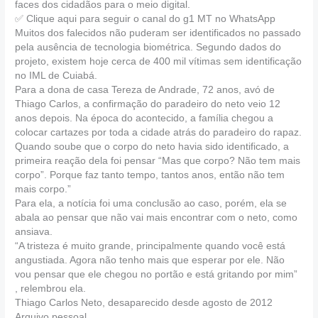
faces dos cidadãos para o meio digital.
✅ Clique aqui para seguir o canal do g1 MT no WhatsApp
Muitos dos falecidos não puderam ser identificados no passado
pela ausência de tecnologia biométrica. Segundo dados do
projeto, existem hoje cerca de 400 mil vítimas sem identificação
no IML de Cuiabá.
Para a dona de casa Tereza de Andrade, 72 anos, avó de
Thiago Carlos, a confirmação do paradeiro do neto veio 12
anos depois. Na época do acontecido, a família chegou a
colocar cartazes por toda a cidade atrás do paradeiro do rapaz.
Quando soube que o corpo do neto havia sido identificado, a
primeira reação dela foi pensar “Mas que corpo? Não tem mais
corpo”. Porque faz tanto tempo, tantos anos, então não tem
mais corpo.”
Para ela, a notícia foi uma conclusão ao caso, porém, ela se
abala ao pensar que não vai mais encontrar com o neto, como
ansiava.
“A tristeza é muito grande, principalmente quando você está
angustiada. Agora não tenho mais que esperar por ele. Não
vou pensar que ele chegou no portão e está gritando por mim”
, relembrou ela.
Thiago Carlos Neto, desaparecido desde agosto de 2012
Arquivo pessoal