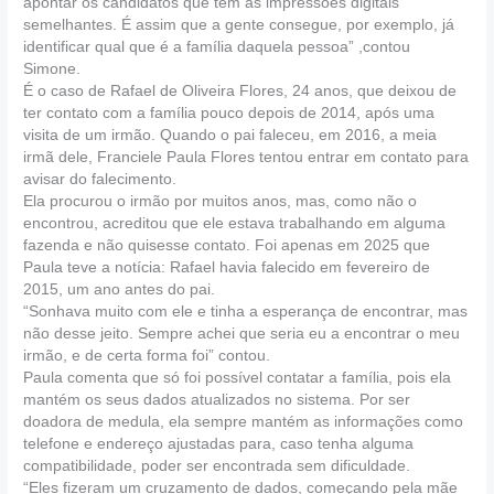
apontar os candidatos que tem as impressões digitais
semelhantes. É assim que a gente consegue, por exemplo, já
identificar qual que é a família daquela pessoa” ,contou
Simone.
É o caso de Rafael de Oliveira Flores, 24 anos, que deixou de
ter contato com a família pouco depois de 2014, após uma
visita de um irmão. Quando o pai faleceu, em 2016, a meia
irmã dele, Franciele Paula Flores tentou entrar em contato para
avisar do falecimento.
Ela procurou o irmão por muitos anos, mas, como não o
encontrou, acreditou que ele estava trabalhando em alguma
fazenda e não quisesse contato. Foi apenas em 2025 que
Paula teve a notícia: Rafael havia falecido em fevereiro de
2015, um ano antes do pai.
“Sonhava muito com ele e tinha a esperança de encontrar, mas
não desse jeito. Sempre achei que seria eu a encontrar o meu
irmão, e de certa forma foi” contou.
Paula comenta que só foi possível contatar a família, pois ela
mantém os seus dados atualizados no sistema. Por ser
doadora de medula, ela sempre mantém as informações como
telefone e endereço ajustadas para, caso tenha alguma
compatibilidade, poder ser encontrada sem dificuldade.
“Eles fizeram um cruzamento de dados, começando pela mãe