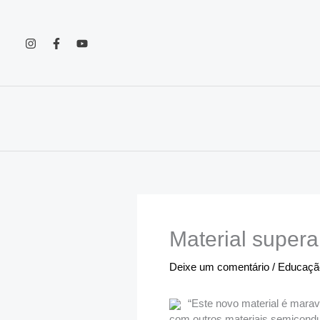
Ir
para
o
conteúdo
Material super
Deixe um comentário
/
Educação
“Este novo material é marav
com outros materiais semicondu