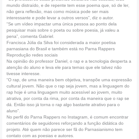
mundo distraído, e de repente tem esse poema que, só de ler,
não gera reflexão, mas como música pode ser mais
interessante e pode levar a outros versos”, diz o autor.
“Se um vídeo impactar uma única pessoa ao ponto dela
pesquisar mais sobre o poeta ou sobre poesia, já valeu a
pena”, comenta Gabriel.
Francisca Júlia da Silva foi considerada a maior poetisa
parnasiana do Brasil e também está no Parna Rappers
Reprodução redes sociais
Na opinião do professor Daniel, o rap e a tecnologia desperta a
atenção do aluno e leva ele para temas que ele talvez não
tivesse interesse.
“O rap, de uma maneira bem objetiva, transpõe uma expressão
cultural jovem. Não que o rap seja jovem, mas a linguagem do
rap hoje é uma linguagem muito acessível ao jovem, muito
atrativa, por conta da rima, por conta da maneira que o rap se
dá. Então isso já torna o rap algo bastante atrativo para o
aluno”.
No perfil do Parna Rappers no Instagram, é comum encontrar
comentários de seguidores reforçando a função didática do
projeto. Até quem não parece ser fã do Parnasianismo tem
contato com as poesias e autores.