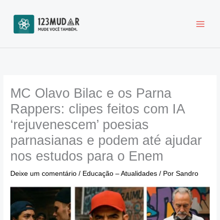
Ir
para
o
conteúdo
MC Olavo Bilac e os Parna
Rappers: clipes feitos com IA
‘rejuvenescem’ poesias
parnasianas e podem até ajudar
nos estudos para o Enem
Deixe um comentário
/
Educação – Atualidades
/ Por
Sandro