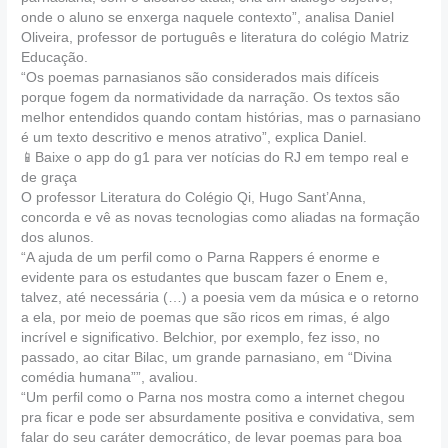
onde o aluno se enxerga naquele contexto”, analisa Daniel
Oliveira, professor de português e literatura do colégio Matriz
Educação.
“Os poemas parnasianos são considerados mais difíceis
porque fogem da normatividade da narração. Os textos são
melhor entendidos quando contam histórias, mas o parnasiano
é um texto descritivo e menos atrativo”, explica Daniel.
📱Baixe o app do g1 para ver notícias do RJ em tempo real e
de graça
O professor Literatura do Colégio Qi, Hugo Sant’Anna,
concorda e vê as novas tecnologias como aliadas na formação
dos alunos.
“A ajuda de um perfil como o Parna Rappers é enorme e
evidente para os estudantes que buscam fazer o Enem e,
talvez, até necessária (…) a poesia vem da música e o retorno
a ela, por meio de poemas que são ricos em rimas, é algo
incrível e significativo. Belchior, por exemplo, fez isso, no
passado, ao citar Bilac, um grande parnasiano, em “Divina
comédia humana””, avaliou.
“Um perfil como o Parna nos mostra como a internet chegou
pra ficar e pode ser absurdamente positiva e convidativa, sem
falar do seu caráter democrático, de levar poemas para boa