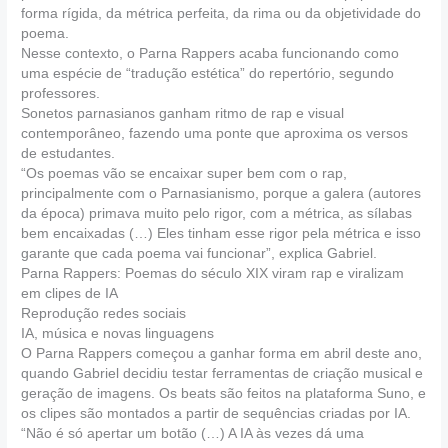
forma rígida, da métrica perfeita, da rima ou da objetividade do
poema.
Nesse contexto, o Parna Rappers acaba funcionando como
uma espécie de “tradução estética” do repertório, segundo
professores.
Sonetos parnasianos ganham ritmo de rap e visual
contemporâneo, fazendo uma ponte que aproxima os versos
de estudantes.
“Os poemas vão se encaixar super bem com o rap,
principalmente com o Parnasianismo, porque a galera (autores
da época) primava muito pelo rigor, com a métrica, as sílabas
bem encaixadas (…) Eles tinham esse rigor pela métrica e isso
garante que cada poema vai funcionar”, explica Gabriel.
Parna Rappers: Poemas do século XIX viram rap e viralizam
em clipes de IA
Reprodução redes sociais
IA, música e novas linguagens
O Parna Rappers começou a ganhar forma em abril deste ano,
quando Gabriel decidiu testar ferramentas de criação musical e
geração de imagens. Os beats são feitos na plataforma Suno, e
os clipes são montados a partir de sequências criadas por IA.
“Não é só apertar um botão (…) A IA às vezes dá uma