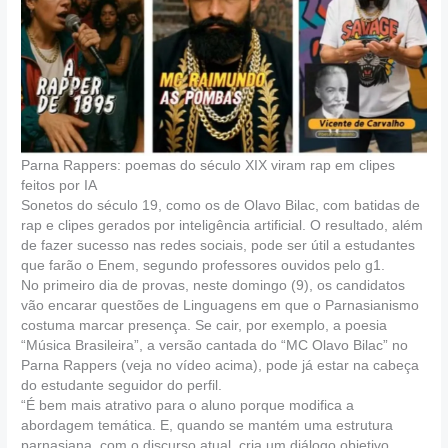
Parna Rappers: poemas do século XIX viram rap em clipes
feitos por IA
Sonetos do século 19, como os de Olavo Bilac, com batidas de
rap e clipes gerados por inteligência artificial. O resultado, além
de fazer sucesso nas redes sociais, pode ser útil a estudantes
que farão o Enem, segundo professores ouvidos pelo g1.
No primeiro dia de provas, neste domingo (9), os candidatos
vão encarar questões de Linguagens em que o Parnasianismo
costuma marcar presença. Se cair, por exemplo, a poesia
“Música Brasileira”, a versão cantada do “MC Olavo Bilac” no
Parna Rappers (veja no vídeo acima), pode já estar na cabeça
do estudante seguidor do perfil.
“É bem mais atrativo para o aluno porque modifica a
abordagem temática. E, quando se mantém uma estrutura
parnasiana, com o discurso atual, cria um diálogo objetivo,