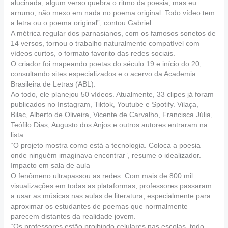
alucinada, algum verso quebra o ritmo da poesia, mas eu
arrumo, não mexo em nada no poema original. Todo vídeo tem
a letra ou o poema original”, contou Gabriel.
A métrica regular dos parnasianos, com os famosos sonetos de
14 versos, tornou o trabalho naturalmente compatível com
vídeos curtos, o formato favorito das redes sociais.
O criador foi mapeando poetas do século 19 e início do 20,
consultando sites especializados e o acervo da Academia
Brasileira de Letras (ABL).
Ao todo, ele planejou 50 vídeos. Atualmente, 33 clipes já foram
publicados no Instagram, Tiktok, Youtube e Spotify. Vilaça,
Bilac, Alberto de Oliveira, Vicente de Carvalho, Francisca Júlia,
Teófilo Dias, Augusto dos Anjos e outros autores entraram na
lista.
“O projeto mostra como está a tecnologia. Coloca a poesia
onde ninguém imaginava encontrar”, resume o idealizador.
Impacto em sala de aula
O fenômeno ultrapassou as redes. Com mais de 800 mil
visualizações em todas as plataformas, professores passaram
a usar as músicas nas aulas de literatura, especialmente para
aproximar os estudantes de poemas que normalmente
parecem distantes da realidade jovem.
“Os professores estão proibindo celulares nas escolas, todo