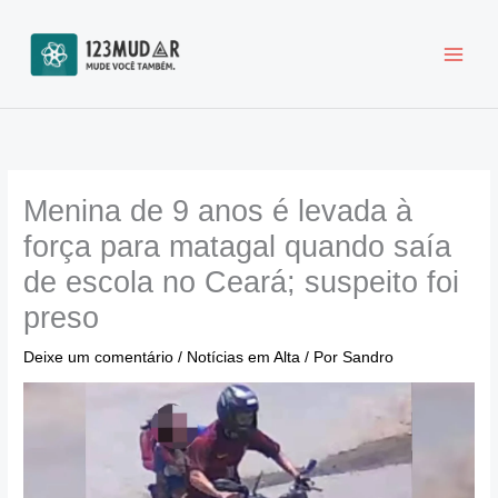
Ir
para
o
conteúdo
Menina de 9 anos é levada à
força para matagal quando saía
de escola no Ceará; suspeito foi
preso
Deixe um comentário
/
Notícias em Alta
/ Por
Sandro