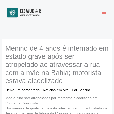
Ir
para
o
conteúdo
Menino de 4 anos é internado em
estado grave após ser
atropelado ao atravessar a rua
com a mãe na Bahia; motorista
estava alcoolizado
Deixe um comentário
/
Notícias em Alta
/ Por
Sandro
Mãe e filho são atropelados por motorista alcoolizado em
Vitória da Conquista
Um menino de quatro anos está internado em uma Unidade de
Terapia Intensiva de Vitória da Conquista, no sudoeste da