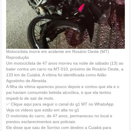
Motociclista morre em acidente em Rosário Oeste (MT)
Reprodução
Um motociclista de 47 anos morreu na noite de sábado (13) ao
bater contra um carro na MT-010, próximo de Rosário Oeste, a
133 km de Cuiabá. A vítima foi identificada como Adão
Agostinho de Almeida.
A filha da vítima apareceu pouco depois e contou que ela e o
pai haviam consumido bebida alcoólica, e que ela tentou
impedi-lo de sair de moto.
✅ Clique aqui para seguir o canal do g1 MT no WhatsApp
Veja os vídeos que estão em alta no g1
O motorista do carro, de 47 anos, permaneceu no local e
prestou esclarecimentos aos policiais.
Ele disse que saiu de Sorriso com destino a Cuiabá para