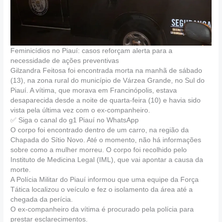
Feminicídios no Piauí: casos reforçam alerta para a
necessidade de ações preventivas
Gilzandra Feitosa foi encontrada morta na manhã de sábado
(13), na zona rural do município de Várzea Grande, no Sul do
Piauí. A vítima, que morava em Francinópolis, estava
desaparecida desde a noite de quarta-feira (10) e havia sido
vista pela última vez com o ex-companheiro.
✅ Siga o canal do g1 Piauí no WhatsApp
O corpo foi encontrado dentro de um carro, na região da
Chapada do Sítio Novo. Até o momento, não há informações
sobre como a mulher morreu. O corpo foi recolhido pelo
Instituto de Medicina Legal (IML), que vai apontar a causa da
morte.
A Polícia Militar do Piauí informou que uma equipe da Força
Tática localizou o veículo e fez o isolamento da área até a
chegada da perícia.
O ex-companheiro da vítima é procurado pela polícia para
prestar esclarecimentos.