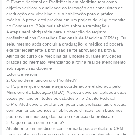
O Exame Nacional de Proficiência em Medicina tem como
objetivo verificar a qualidade da formação dos concluintes de
graduação em Medicina e sua habilitação para a prática
médica. A prova está prevista em um projeto de lei que tramita
no Congresso. (Veja mais abaixo sobre a tramitação.)
A etapa será obrigatória para a obtenção do registro
profissional nos Conselhos Regionais de Medicina (CRMs). Ou
seja, mesmo após concluir a graduação, o médico só poderá
exercer legalmente a profissão se for aprovado na prova.
Alunos do curso de Medicina da Unoeste durante atividades
práticas do internato, vivenciando a rotina real de atendimento
sob supervisão docente
Ector Gervasoni
2. Como deve funcionar o ProfiMed?
O PL prevê que o exame seja coordenado e elaborado pelo
Ministério da Educação (MEC). A prova deve ser aplicada duas
vezes por ano em todos os estados e no Distrito Federal.
O ProfiMed deverá avaliar competências profissionais e éticas,
conhecimentos teóricos e habilidades clínicas, com base nos
padrões mínimos exigidos para o exercício da profissão.
3. O que muda com o exame?
Atualmente, um médico recém-formado pode solicitar o CRM
após a colação de grau e pode atuar profissionalmente a partir