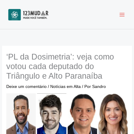
Ir
para
o
conteúdo
‘PL da Dosimetria’: veja como
votou cada deputado do
Triângulo e Alto Paranaíba
Deixe um comentário
/
Notícias em Alta
/ Por
Sandro