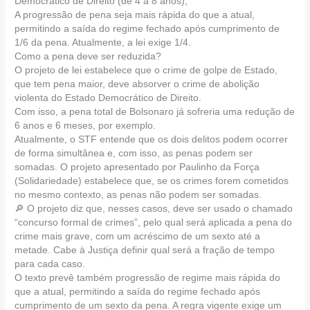
Democrático de Direito (de 4 a 8 anos);
A progressão de pena seja mais rápida do que a atual,
permitindo a saída do regime fechado após cumprimento de
1/6 da pena. Atualmente, a lei exige 1/4.
Como a pena deve ser reduzida?
O projeto de lei estabelece que o crime de golpe de Estado,
que tem pena maior, deve absorver o crime de abolição
violenta do Estado Democrático de Direito.
Com isso, a pena total de Bolsonaro já sofreria uma redução de
6 anos e 6 meses, por exemplo.
Atualmente, o STF entende que os dois delitos podem ocorrer
de forma simultânea e, com isso, as penas podem ser
somadas. O projeto apresentado por Paulinho da Força
(Solidariedade) estabelece que, se os crimes forem cometidos
no mesmo contexto, as penas não podem ser somadas.
🔎 O projeto diz que, nesses casos, deve ser usado o chamado
“concurso formal de crimes”, pelo qual será aplicada a pena do
crime mais grave, com um acréscimo de um sexto até a
metade. Cabe à Justiça definir qual será a fração de tempo
para cada caso.
O texto prevê também progressão de regime mais rápida do
que a atual, permitindo a saída do regime fechado após
cumprimento de um sexto da pena. A regra vigente exige um