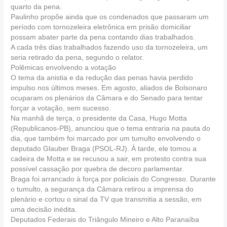
quarto da pena.
Paulinho propõe ainda que os condenados que passaram um
período com tornozeleira eletrônica em prisão domiciliar
possam abater parte da pena contando dias trabalhados.
A cada três dias trabalhados fazendo uso da tornozeleira, um
seria retirado da pena, segundo o relator.
Polêmicas envolvendo a votação
O tema da anistia e da redução das penas havia perdido
impulso nos últimos meses. Em agosto, aliados de Bolsonaro
ocuparam os plenários da Câmara e do Senado para tentar
forçar a votação, sem sucesso.
Na manhã de terça, o presidente da Casa, Hugo Motta
(Republicanos-PB), anunciou que o tema entraria na pauta do
dia, que também foi marcado por um tumulto envolvendo o
deputado Glauber Braga (PSOL-RJ). À tarde, ele tomou a
cadeira de Motta e se recusou a sair, em protesto contra sua
possível cassação por quebra de decoro parlamentar.
Braga foi arrancado à força por policiais do Congresso. Durante
o tumulto, a segurança da Câmara retirou a imprensa do
plenário e cortou o sinal da TV que transmitia a sessão, em
uma decisão inédita.
Deputados Federais do Triângulo Mineiro e Alto Paranaíba