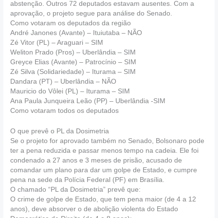
abstenção. Outros 72 deputados estavam ausentes. Com a
aprovação, o projeto segue para análise do Senado.
Como votaram os deputados da região
André Janones (Avante) – Ituiutaba – NÃO
Zé Vitor (PL) – Araguari – SIM
Weliton Prado (Pros) – Uberlândia – SIM
Greyce Elias (Avante) – Patrocínio – SIM
Zé Silva (Solidariedade) – Iturama – SIM
Dandara (PT) – Uberlândia – NÃO
Mauricio do Vôlei (PL) – Iturama – SIM
Ana Paula Junqueira Leão (PP) – Uberlândia -SIM
Como votaram todos os deputados
O que prevê o PL da Dosimetria
Se o projeto for aprovado também no Senado, Bolsonaro pode
ter a pena reduzida e passar menos tempo na cadeia. Ele foi
condenado a 27 anos e 3 meses de prisão, acusado de
comandar um plano para dar um golpe de Estado, e cumpre
pena na sede da Polícia Federal (PF) em Brasília.
O chamado “PL da Dosimetria” prevê que:
O crime de golpe de Estado, que tem pena maior (de 4 a 12
anos), deve absorver o de abolição violenta do Estado