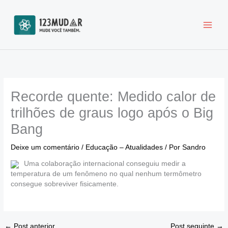
Ir
para
o
conteúdo
Recorde quente: Medido calor de
trilhões de graus logo após o Big
Bang
Deixe um comentário
/
Educação – Atualidades
/ Por
Sandro
Uma colaboração internacional conseguiu medir a
temperatura de um fenômeno no qual nenhum termômetro
consegue sobreviver fisicamente.
←
Post anterior
Post seguinte
→