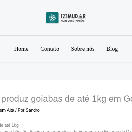
Home
Contato
Sobre nós
Blog
 produz goiabas de até 1kg em G
 em Alta
/ Por
Sandro
de até 1kg
 uma bênção. Assim uma moradora de Formosa, no Entorno do Distri