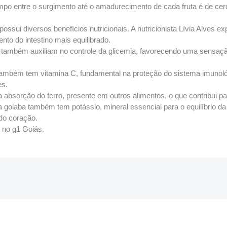
empo entre o surgimento até o amadurecimento de cada fruta é de ce
ssui diversos benefícios nutricionais. A nutricionista Lívia Alves expl
nto do intestino mais equilibrado.
a também auxiliam no controle da glicemia, favorecendo uma sensaçã
a também tem vitamina C, fundamental na proteção do sistema imunol
es.
absorção do ferro, presente em outros alimentos, o que contribui p
a goiaba também tem potássio, mineral essencial para o equilíbrio da
do coração.
o no g1 Goiás.