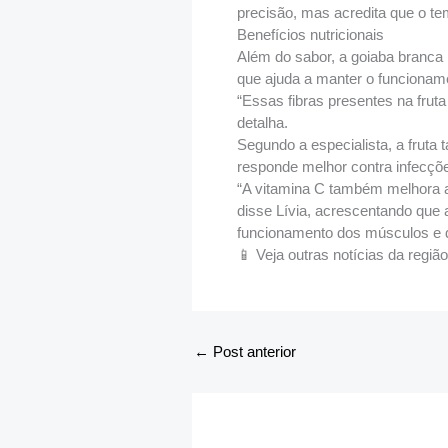
precisão, mas acredita que o t
Benefícios nutricionais
Além do sabor, a goiaba branca po
que ajuda a manter o funcioname
“Essas fibras presentes na frut
detalha.
Segundo a especialista, a frut
responde melhor contra infecçõ
“A vitamina C também melhora a 
disse Lívia, acrescentando que 
funcionamento dos músculos e 
📱 Veja outras notícias da regiã
←
Post anterior