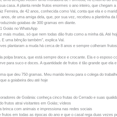
sua casa. A planta rende frutos enormes o ano inteiro, que chegam a 
niz Ferreira, de 42 anos, conhecida como Val, conta que ela e o marid
anos, de uma amiga dela, que, por sua vez, recebeu a plantinha da
, produzindo goiabas de 300 gramas em diante.
o g1 Goiás no WhatsApp
z mais mudas, só que nem todas dão fruto como a minha dá. Até hoj
o. E uma bênção também”, explica Val.
Neves plantaram a muda há cerca de 8 anos e sempre colheram fruto
 da polpa branca, que está sempre doce e crocante. Ela e o esposo
rve para suco e doces. A quantidade de frutos é tão grande que ela 
a que deu 750 gramas. Meu marido levou para o colega do trabalho
 que a goiabeira deu até hoje
radores de Goiânia: conheça cinco frutas do Cerrado e suas qualida
o frutos atrai visitantes em Goiás; vídeos
 brinca com animais e impressiona nas redes sociais
de frutos em todas as épocas do ano e que o casal rega duas vezes p