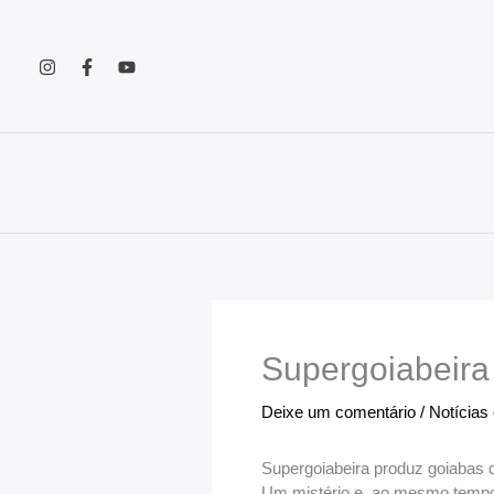
Ir
para
o
conteúdo
Supergoiabeira
Deixe um comentário
/
Notícias
Supergoiabeira produz goiabas 
Um mistério e, ao mesmo tempo,