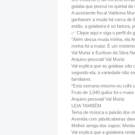
goiaba que possui no quintal da 
A assistente fiscal Valdivina Mu
ganharam a muda há cerca de 8 
então, a goiabeira é só fartura
✅ Clique aqui e siga o perfil d
“Além dessa muda minha, ela fe
minha foi a maior. É um mistéri
Val Muniz e Eurilson da Silva 
Arquivo pessoal/ Val Muniz
Val explica que as goiabas são
segundo ela, a variedade não se
familiares.
“Esta semana mesmo eu colhi um
Fruto de 1,040 quilos foi o maior
Arquivo pessoal/ Val Muniz
LEIA TAMBÉM
Tema de música e paixão dos mo
Avenida com jabuticabeiras dand
Melhor amiga dos sapos: Menina
Val explica que a goiabeira ren