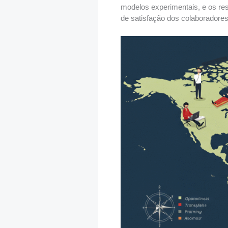
modelos experimentais, e os re
de satisfação dos colaboradores