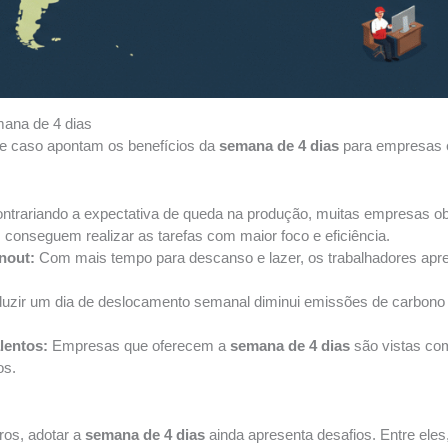
ana de 4 dias
de caso apontam os benefícios da
semana de 4 dias
para empresas e
ntrariando a expectativa de queda na produção, muitas empresas ob
conseguem realizar as tarefas com maior foco e eficiência.
nout:
Com mais tempo para descanso e lazer, os trabalhadores apr
zir um dia de deslocamento semanal diminui emissões de carbono e 
lentos:
Empresas que oferecem a
semana de 4 dias
são vistas co
os.
ros, adotar a
semana de 4 dias
ainda apresenta desafios. Entre ele