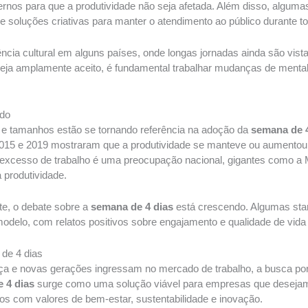
ernos para que a produtividade não seja afetada. Além disso, algum
e soluções criativas para manter o atendimento ao público durante 
tência cultural em alguns países, onde longas jornadas ainda são vi
eja amplamente aceito, é fundamental trabalhar mudanças de mentali
do
 e tamanhos estão se tornando referência na adoção da
semana de 4
2015 e 2019 mostraram que a produtividade se manteve ou aumentou
o excesso de trabalho é uma preocupação nacional, gigantes como a 
produtividade.
nte, o debate sobre a
semana de 4 dias
está crescendo. Algumas star
odelo, com relatos positivos sobre engajamento e qualidade de vida
 de 4 dias
a e novas gerações ingressam no mercado de trabalho, a busca por e
 4 dias
surge como uma solução viável para empresas que deseja
os com valores de bem-estar, sustentabilidade e inovação.