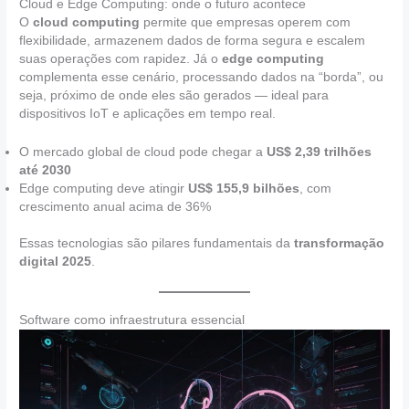
Cloud e Edge Computing: onde o futuro acontece
O
cloud computing
permite que empresas operem com
flexibilidade, armazenem dados de forma segura e escalem
suas operações com rapidez. Já o
edge computing
complementa esse cenário, processando dados na “borda”, ou
seja, próximo de onde eles são gerados — ideal para
dispositivos IoT e aplicações em tempo real.
O mercado global de cloud pode chegar a
US$ 2,39 trilhões
até 2030
Edge computing deve atingir
US$ 155,9 bilhões
, com
crescimento anual acima de 36%
Essas tecnologias são pilares fundamentais da
transformação
digital 2025
.
Software como infraestrutura essencial