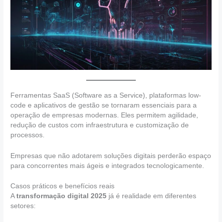
Ferramentas SaaS (Software as a Service), plataformas low-
code e aplicativos de gestão se tornaram essenciais para a
operação de empresas modernas. Eles permitem agilidade,
redução de custos com infraestrutura e customização de
processos.
Empresas que não adotarem soluções digitais perderão espaço
para concorrentes mais ágeis e integrados tecnologicamente.
Casos práticos e benefícios reais
A
transformação digital 2025
já é realidade em diferentes
setores: