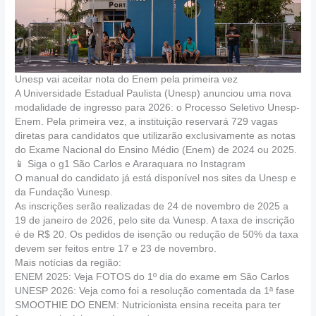
Unesp vai aceitar nota do Enem pela primeira vez
A Universidade Estadual Paulista (Unesp) anunciou uma nova
modalidade de ingresso para 2026: o Processo Seletivo Unesp-
Enem. Pela primeira vez, a instituição reservará 729 vagas
diretas para candidatos que utilizarão exclusivamente as notas
do Exame Nacional do Ensino Médio (Enem) de 2024 ou 2025.
📱 Siga o g1 São Carlos e Araraquara no Instagram
O manual do candidato já está disponível nos sites da Unesp e
da Fundação Vunesp.
As inscrições serão realizadas de 24 de novembro de 2025 a
19 de janeiro de 2026, pelo site da Vunesp. A taxa de inscrição
é de R$ 20. Os pedidos de isenção ou redução de 50% da taxa
devem ser feitos entre 17 e 23 de novembro.
Mais notícias da região:
ENEM 2025: Veja FOTOS do 1º dia do exame em São Carlos
UNESP 2026: Veja como foi a resolução comentada da 1ª fase
SMOOTHIE DO ENEM: Nutricionista ensina receita para ter