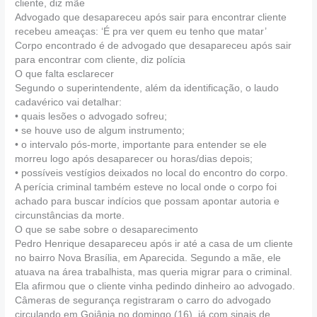
cliente, diz mãe
Advogado que desapareceu após sair para encontrar cliente
recebeu ameaças: ‘É pra ver quem eu tenho que matar’
Corpo encontrado é de advogado que desapareceu após sair
para encontrar com cliente, diz polícia
O que falta esclarecer
Segundo o superintendente, além da identificação, o laudo
cadavérico vai detalhar:
• quais lesões o advogado sofreu;
• se houve uso de algum instrumento;
• o intervalo pós-morte, importante para entender se ele
morreu logo após desaparecer ou horas/dias depois;
• possíveis vestígios deixados no local do encontro do corpo.
A perícia criminal também esteve no local onde o corpo foi
achado para buscar indícios que possam apontar autoria e
circunstâncias da morte.
O que se sabe sobre o desaparecimento
Pedro Henrique desapareceu após ir até a casa de um cliente
no bairro Nova Brasília, em Aparecida. Segundo a mãe, ele
atuava na área trabalhista, mas queria migrar para o criminal.
Ela afirmou que o cliente vinha pedindo dinheiro ao advogado.
Câmeras de segurança registraram o carro do advogado
circulando em Goiânia no domingo (16), já com sinais de