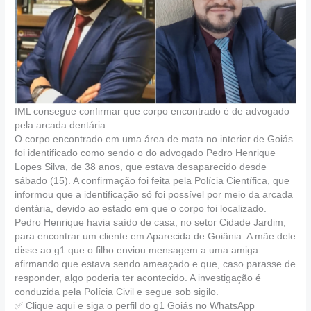
IML consegue confirmar que corpo encontrado é de advogado
pela arcada dentária
O corpo encontrado em uma área de mata no interior de Goiás
foi identificado como sendo o do advogado Pedro Henrique
Lopes Silva, de 38 anos, que estava desaparecido desde
sábado (15). A confirmação foi feita pela Polícia Científica, que
informou que a identificação só foi possível por meio da arcada
dentária, devido ao estado em que o corpo foi localizado.
Pedro Henrique havia saído de casa, no setor Cidade Jardim,
para encontrar um cliente em Aparecida de Goiânia. A mãe dele
disse ao g1 que o filho enviou mensagem a uma amiga
afirmando que estava sendo ameaçado e que, caso parasse de
responder, algo poderia ter acontecido. A investigação é
conduzida pela Polícia Civil e segue sob sigilo.
✅ Clique aqui e siga o perfil do g1 Goiás no WhatsApp