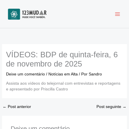
Ir
para
o
conteúdo
VÍDEOS: BDP de quinta-feira, 6
de novembro de 2025
Deixe um comentário
/
Notícias em Alta
/ Por
Sandro
Assista aos vídeos do telejornal com entrevistas e reportagens
e apresentado por Priscilla Castro
←
Post anterior
Post seguinte
→
Deixe um comentário