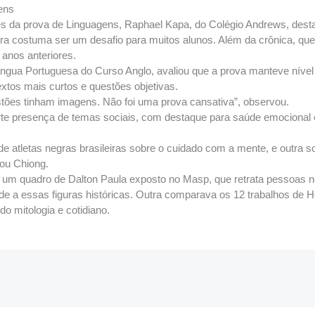
ens
 da prova de Linguagens, Raphael Kapa, do Colégio Andrews, desta
ura costuma ser um desafio para muitos alunos. Além da crônica, que
 anos anteriores.
íngua Portuguesa do Curso Anglo, avaliou que a prova manteve nível 
xtos mais curtos e questões objetivas.
stões tinham imagens. Não foi uma prova cansativa”, observou.
te presença de temas sociais, com destaque para saúde emocional e 
e atletas negras brasileiras sobre o cuidado com a mente, e outra s
cou Chiong.
m quadro de Dalton Paula exposto no Masp, que retrata pessoas n
dade a essas figuras históricas. Outra comparava os 12 trabalhos de 
ndo mitologia e cotidiano.