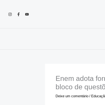
Ir
para
o
conteúdo
Enem adota for
bloco de quest
Deixe um comentário
/
Educação