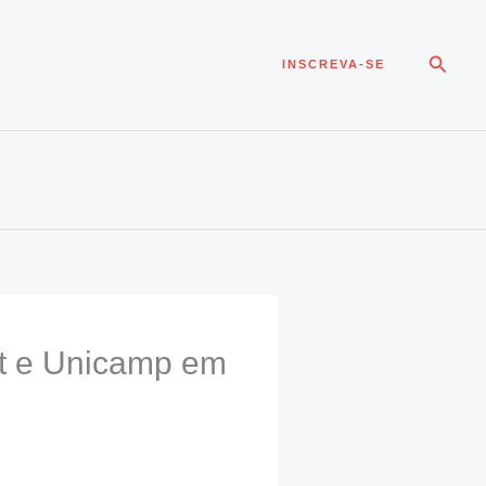
Pesqui
INSCREVA-SE
st e Unicamp em