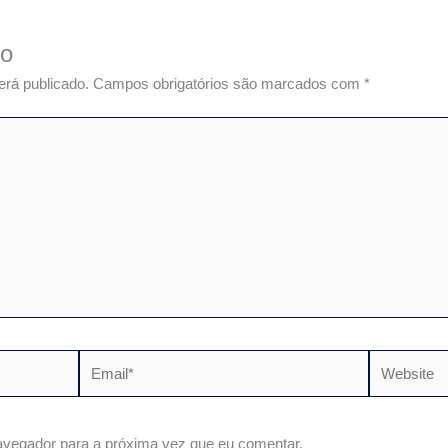
io
erá publicado.
Campos obrigatórios são marcados com
*
Email*
Website
vegador para a próxima vez que eu comentar.