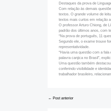
Destaques da prova de Linguag
Com relação às demais questões
textos. O grande volume de leit
textos mais curtos em relação a
O professor Arturo Chiong, de L
padrão dos últimos anos, com te
“Na prova de português, 11 que
Segundo ele, o exame trouxe for
representatividade.
“Havia uma questão com a fala d
palavra canjica no Brasil”, expli
Uma questão também destacou u
conferindo visibilidade e identi
trabalhador brasileiro, relaciona
←
Post anterior