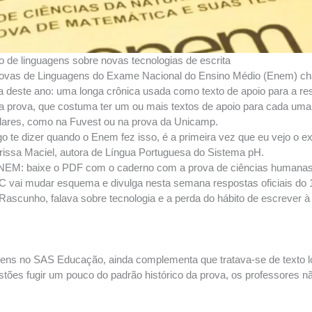
 de linguagens sobre novas tecnologias de escrita
ovas de Linguagens do Exame Nacional do Ensino Médio (Enem) ch
va deste ano: uma longa crônica usada como texto de apoio para a re
da prova, que costuma ter um ou mais textos de apoio para cada um
ulares, como na Fuvest ou na prova da Unicamp.
o te dizer quando o Enem fez isso, é a primeira vez que eu vejo o 
rissa Maciel, autora de Língua Portuguesa do Sistema pH.
baixe o PDF com o caderno com a prova de ciências humanas, 
 mudar esquema e divulga nesta semana respostas oficiais do 1
 Rascunho, falava sobre tecnologia e a perda do hábito de escrever
agens no SAS Educação, ainda complementa que tratava-se de texto lo
tões fugir um pouco do padrão histórico da prova, os professores n