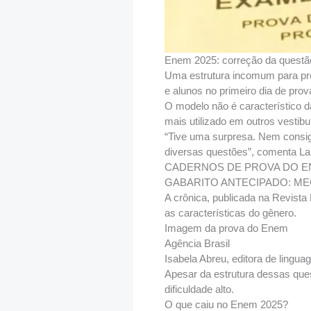
Enem 2025: correção da questão
Uma estrutura incomum para pr
e alunos no primeiro dia de pro
O modelo não é característico 
mais utilizado em outros vestib
“Tive uma surpresa. Nem consig
diversas questões”, comenta La
CADERNOS DE PROVA DO ENEM: 
GABARITO ANTECIPADO: MEC vai
A crônica, publicada na Revista
as características do gênero.
Imagem da prova do Enem
Agência Brasil
Isabela Abreu, editora de lingu
Apesar da estrutura dessas ques
dificuldade alto.
O que caiu no Enem 2025?