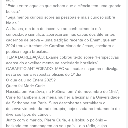
fácil.”
“Estou entre aqueles que acham que a ciência tem uma grande
beleza.”
“Seja menos curioso sobre as pessoas e mais curioso sobre
ideias.”
As frases, em tom de incentivo ao conhecimento e à
curiosidade científica, apareceram nas capas dos diferentes
cadernos de prova – uma tradição recente do Enem, que em
2024 trouxe trechos de Carolina Maria de Jesus, escritora e
poetisa negra brasileira.
TEMA DA REDAÇÃO: Exame cobrou texto sobre ‘Perspectivas
acerca do envelhecimento na sociedade brasileira’
GABARITO ANTECIPADO: MEC vai mudar esquema e divulga
nesta semana respostas oficiais do 1º dia
O que caiu no Enem 2025?
Quem foi Marie Curie
Nascida em Varsóvia, na Polônia, em 7 de novembro de 1867,
Curie foi também a primeira mulher a lecionar na Universidade
de Sorbonne em Paris. Suas descobertas permitiram o
desenvolvimento da radioterapia, hoje usada no tratamento de
diversos tipos de câncer.
Junto com o marido, Pierre Curie, ela isolou o polônio –
batizado em homenagem ao seu país – e o rádio, cujas