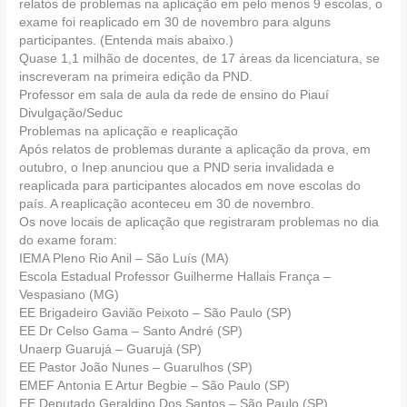
relatos de problemas na aplicação em pelo menos 9 escolas, o
exame foi reaplicado em 30 de novembro para alguns
participantes. (Entenda mais abaixo.)
Quase 1,1 milhão de docentes, de 17 áreas da licenciatura, se
inscreveram na primeira edição da PND.
Professor em sala de aula da rede de ensino do Piauí
Divulgação/Seduc
Problemas na aplicação e reaplicação
Após relatos de problemas durante a aplicação da prova, em
outubro, o Inep anunciou que a PND seria invalidada e
reaplicada para participantes alocados em nove escolas do
país. A reaplicação aconteceu em 30 de novembro.
Os nove locais de aplicação que registraram problemas no dia
do exame foram:
IEMA Pleno Rio Anil – São Luís (MA)
Escola Estadual Professor Guilherme Hallais França –
Vespasiano (MG)
EE Brigadeiro Gavião Peixoto – São Paulo (SP)
EE Dr Celso Gama – Santo André (SP)
Unaerp Guarujá – Guarujá (SP)
EE Pastor João Nunes – Guarulhos (SP)
EMEF Antonia E Artur Begbie – São Paulo (SP)
EE Deputado Geraldino Dos Santos – São Paulo (SP)