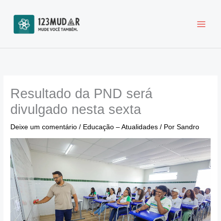
Ir
para
o
conteúdo
Resultado da PND será
divulgado nesta sexta
Deixe um comentário
/
Educação – Atualidades
/ Por
Sandro